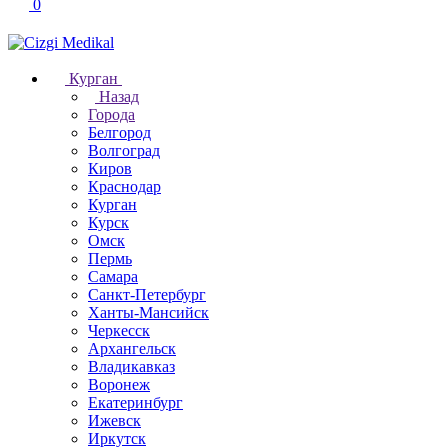
0
Курган
Назад
Города
Белгород
Волгоград
Киров
Краснодар
Курган
Курск
Омск
Пермь
Самара
Санкт-Петербург
Ханты-Мансийск
Черкесск
Архангельск
Владикавказ
Воронеж
Екатеринбург
Ижевск
Иркутск