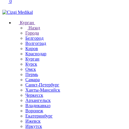
0
Курган
Назад
Города
Белгород
Волгоград
Киров
Краснодар
Курган
Курск
Омск
Пермь
Самара
Санкт-Петербург
Ханты-Мансийск
Черкесск
Архангельск
Владикавказ
Воронеж
Екатеринбург
Ижевск
Иркутск