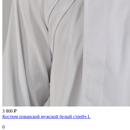
3 800 ₽
Костюм поварской мужской белый стрейч L
0